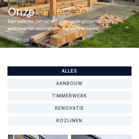
PORTFOLIO
Onze
projecten
Een selectie van recent afgeronde projecten. Van
aanbouw tot renovatie — vakwerk in beeld.
ALLES
AANBOUW
TIMMERWERK
RENOVATIE
KOZIJNEN