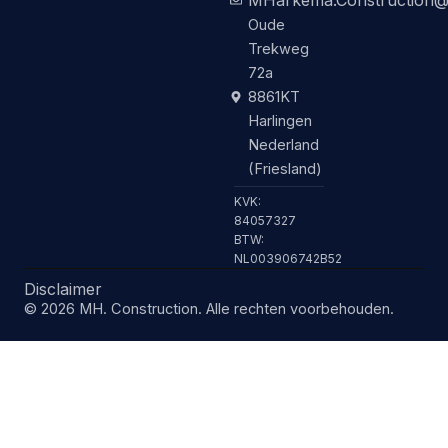
MHarkema.Construction@
Oude
Trekweg
72a
8861KT
Harlingen
Nederland
(Friesland)
KVK:
84057327
BTW:
NL003906742B52
Disclaimer
© 2026 MH. Construction. Alle rechten voorbehouden.